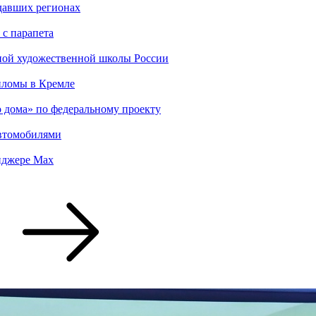
адавших регионах
 с парапета
ной художественной школы России
пломы в Кремле
о дома» по федеральному проекту
втомобилями
енджере Max