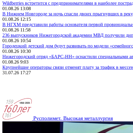
Wildberries встретится с предпринимателями в наиболее постр
01.08.26 13:08
В Нижнем Новгороде за ночь спасли двоих прыгнувших в реку
01.08.26 12:15
В НГХМ представили работы основателя первой провинциаль
01.08.26 11:58
236 выпускников Нижегородской академии МВД получили ди
01.08.26 10:54
Городецкий детский дом будут развивать по модели «семейног
01.08.26 10:30
Нижегородский отряд «БАРС-НН» оснастили специальными а
01.08.26 9:03
Крупнейшие операторы связи отменят плату за трафик в месс
31.07.26 17:27
Русполимет. Высокая металлургия