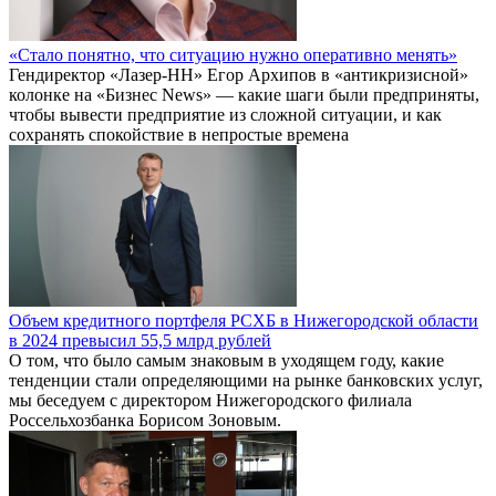
«Стало понятно, что ситуацию нужно оперативно менять»
Гендиректор «Лазер-НН» Егор Архипов в «антикризисной»
колонке на «Бизнес News» — какие шаги были предприняты,
чтобы вывести предприятие из сложной ситуации, и как
сохранять спокойствие в непростые времена
Объем кредитного портфеля РСХБ в Нижегородской области
в 2024 превысил 55,5 млрд рублей
О том, что было самым знаковым в уходящем году, какие
тенденции стали определяющими на рынке банковских услуг,
мы беседуем с директором Нижегородского филиала
Россельхозбанка Борисом Зоновым.