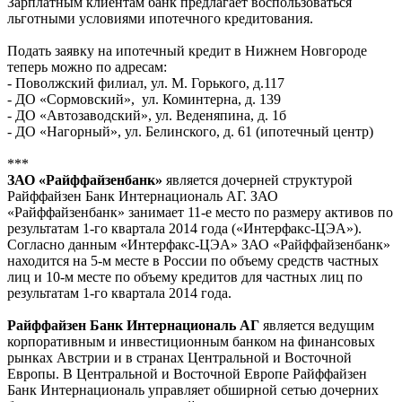
Зарплатным клиентам банк предлагает воспользоваться
льготными условиями ипотечного кредитования.
Подать заявку на ипотечный кредит в Нижнем Новгороде
теперь можно по адресам:
- Поволжский филиал, ул. М. Горького, д.117
- ДО «Сормовский», ул. Коминтерна, д. 139
- ДО «Автозаводский», ул. Веденяпина, д. 1б
- ДО «Нагорный», ул. Белинского, д. 61 (ипотечный центр)
***
ЗАО «Райффайзенбанк»
является дочерней структурой
Райффайзен Банк Интернациональ АГ. ЗАО
«Райффайзенбанк» занимает 11-е место по размеру активов по
результатам 1-го квартала 2014 года («Интерфакс-ЦЭА»).
Согласно данным «Интерфакс-ЦЭА» ЗАО «Райффайзенбанк»
находится на 5-м месте в России по объему средств частных
лиц и 10-м месте по объему кредитов для частных лиц по
результатам 1-го квартала 2014 года.
Райффайзен Банк Интернациональ АГ
является ведущим
корпоративным и инвестиционным банком на финансовых
рынках Австрии и в странах Центральной и Восточной
Европы. В Центральной и Восточной Европе Райффайзен
Банк Интернациональ управляет обширной сетью дочерних