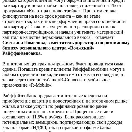
рамках которой клиенты могут оформить ипотечный кредит
на квартиру в новостройке по ставке, сниженной на 1% от
программы «Квартира в новостройке». При этом ставка
фиксируется на весь срок кредита – как на этапе
строительства, так и после оформления права собственности
на квартиру. Также мы существенно расширили список
партнеров-застройщиков, и начали учитывать материнский
капитал в качестве первоначального взноса, - отмечает
Светлана Помелова, заместитель директора по розничному
бизнесу регионального центра «Волжский»
Райффайзенбанка
.
В ипотечных центрах по-прежнему будет проводиться сама
сделка. Погашать кредит клиенты Райффайзенбанка могут в
любом отделении банка, независимо от места его выдачи, а
также через интернет-банк «R-Connect» и мобильное
приложение «R-Mobile».
Райффайзенбанк предлагает ипотечные кредиты на
приобретение квартир в новостройках и на вторичном рынке
жилья, а также услуги по рефинансированию ранее
полученных ипотечных кредитов. Процентные ставки
составляют от 11,5% в рублях. Банк рассматривает
потенциальных заемщиков, подтверждающих свои доходы
как по форме 2НДФЛ, так и справкой по форме банка.