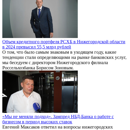
Объем кредитного портфеля РСХБ в Нижегородской области
в 2024 превысил 55,5 млрд рублей
О том, что было самым знаковым в уходящем году, какие
тенденции стали определяющими на рынке банковских услуг,
мы беседуем с директором Нижегородского филиала
Россельхозбанка Борисом Зоновым.
«Мы не меняли подход». Зампред НБД-Банка о работе с
бизнесом в период высоких ставок
Евгений Максаков ответил на вопросы нижегородских