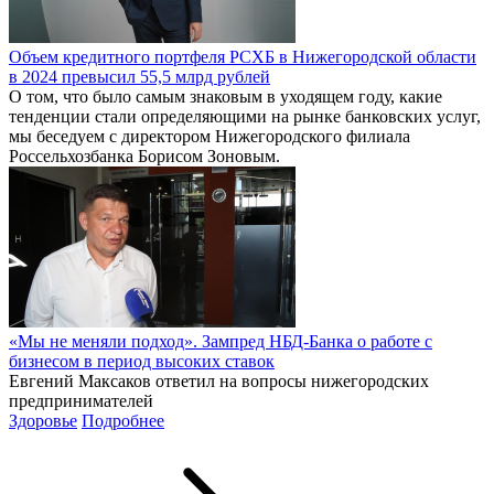
Объем кредитного портфеля РСХБ в Нижегородской области
в 2024 превысил 55,5 млрд рублей
О том, что было самым знаковым в уходящем году, какие
тенденции стали определяющими на рынке банковских услуг,
мы беседуем с директором Нижегородского филиала
Россельхозбанка Борисом Зоновым.
«Мы не меняли подход». Зампред НБД-Банка о работе с
бизнесом в период высоких ставок
Евгений Максаков ответил на вопросы нижегородских
предпринимателей
Здоровье
Подробнее