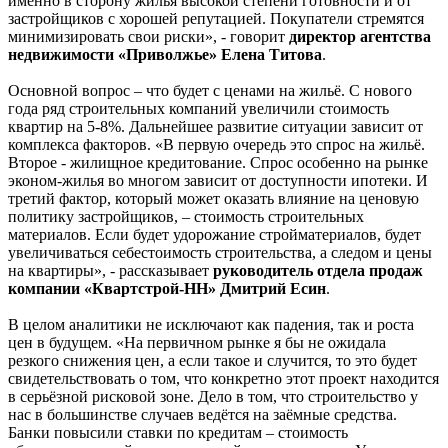
именно в сторону жилья высокой степени готовности и от
застройщиков с хорошей репутацией. Покупатели стремятся
минимизировать свои риски», - говорит
директор агентства
недвижимости «Приволжье» Елена Титова
.
Основной вопрос – что будет с ценами на жильё. С нового
года ряд строительных компаний увеличили стоимость
квартир на 5-8%. Дальнейшее развитие ситуации зависит от
комплекса факторов. «В первую очередь это спрос на жильё.
Второе - жилищное кредитование. Спрос особенно на рынке
эконом-жилья во многом зависит от доступности ипотеки. И
третий фактор, который может оказать влияние на ценовую
политику застройщиков, – стоимость строительных
материалов. Если будет удорожание стройматериалов, будет
увеличиваться себестоимость строительства, а следом и цены
на квартиры», - рассказывает
руководитель отдела продаж
компании «Квартстрой-НН» Дмитрий Есин
.
В целом аналитики не исключают как падения, так и роста
цен в будущем. «На первичном рынке я бы не ожидала
резкого снижения цен, а если такое и случится, то это будет
свидетельствовать о том, что конкретно этот проект находится
в серьёзной рисковой зоне. Дело в том, что строительство у
нас в большинстве случаев ведётся на заёмные средства.
Банки повысили ставки по кредитам – стоимость