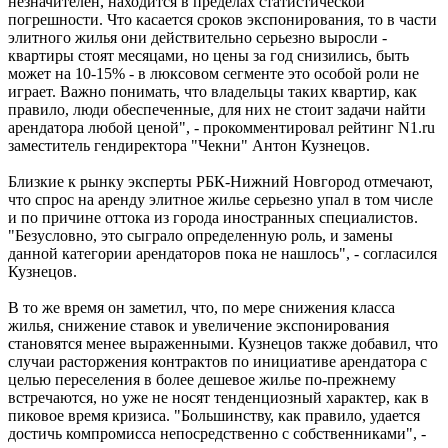
незначителен, находится в пределах статистической
погрешности. Что касается сроков экспонирования, то в части
элитного жилья они действительно серьезно выросли -
квартиры стоят месяцами, но цены за год снизились, быть
может на 10-15% - в люксовом сегменте это особой роли не
играет. Важно понимать, что владельцы таких квартир, как
правило, люди обеспеченные, для них не стоит задачи найти
арендатора любой ценой", - прокомментировал рейтинг N1.ru
заместитель гендиректора "Чекни" Антон Кузнецов.
Близкие к рынку эксперты РБК-Нижний Новгород отмечают,
что спрос на аренду элитное жилье серьезно упал в том числе
и по причине оттока из города иностранных специалистов.
"Безусловно, это сыграло определенную роль, и замены
данной категории арендаторов пока не нашлось", - согласился
Кузнецов.
В то же время он заметил, что, по мере снижения класса
жилья, снижение ставок и увеличение экспонирования
становятся менее выраженными. Кузнецов также добавил, что
случаи расторжения контрактов по инициативе арендатора с
целью переселения в более дешевое жилье по-прежнему
встречаются, но уже не носят тенденциозный характер, как в
пиковое время кризиса. "Большинству, как правило, удается
достичь компромисса непосредственно с собственниками", -