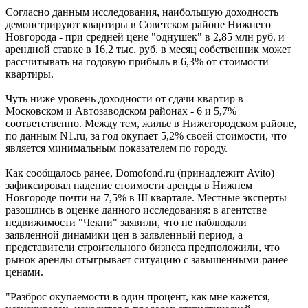
Согласно данным исследования, наибольшую доходность
демонстрируют квартиры в Советском районе Нижнего
Новгорода - при средней цене "однушек" в 2,85 млн руб. и
арендной ставке в 16,2 тыс. руб. в месяц собственник может
рассчитывать на годовую прибыль в 6,3% от стоимости
квартиры.
Чуть ниже уровень доходности от сдачи квартир в
Московском и Автозаводском районах - 6 и 5,7%
соответственно. Между тем, жилье в Нижегородском районе,
по данным N1.ru, за год окупает 5,2% своей стоимости, что
является минимальным показателем по городу.
Как сообщалось ранее, Domofond.ru (принадлежит Avito)
зафиксировал падение стоимости аренды в Нижнем
Новгороде почти на 7,5% в III квартале. Местные эксперты
разошлись в оценке данного исследования: в агентстве
недвижимости "Чекни" заявили, что не наблюдали
заявленной динамики цен в заявленный период, а
представители строительного бизнеса предположили, что
рынок аренды отыгрывает ситуацию с завышенными ранее
ценами.
"Разброс окупаемости в один процент, как мне кажется,