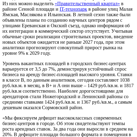
Из них можно выделить
«Правительственный квартал»
в
районе Сенной площади и
IT-технопарк
в районе улиц Малая
Ямская, Маслякова и Ильинская. В летний сезон также были
объявлены планы по созданию научных центров рядом с
улицами Ереванская и Окский съезд, однако информация об
их интеграции в коммерческий сектор отсутствует. Учитывая
обычные сроки реализации строительных проектов, введение
новых объектов ожидается не раньше 2027 года, при этом
аналитики прогнозируют совокупный прирост рынка на
уровне 9% к 2029 году.
Уровень вакантных площадей в городских бизнес-центрах
варьируется от 3,5 до 7%, демонстрируя устойчивый спрос
бизнеса на аренду бизнес-площадей высокого уровня. Ставки
в классе В, по данным аналитиков, сегодня составляют 1038
руб./кв.м. в месяц, в B+ и A они выше – 1429 руб./кв.м. и 1817
руб./кв.м соответственно. Наиболее дорогостоящими для
арендаторов стали Нижегородский и Ленинский районы со
средними ставками 1424 руб./кв.м. и 1367 руб./кв.м., а самым
дешевым оказался Сормовский район.
«Мы фиксируем дефицит высококлассных современных
бизнес-центров в городе. Об этом свидетельствуют темпы
роста арендных ставок. За два года они выросли в среднем на
20%. В дефиците площади большого формата и помещения в