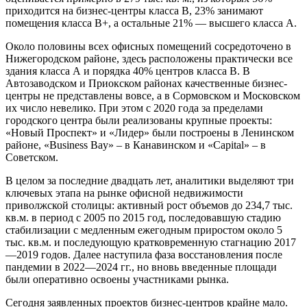
приходится на бизнес-центры класса B, 23% занимают
помещения класса B+, а остальные 21% — высшего класса А.
Около половины всех офисных помещений сосредоточено в
Нижегородском районе, здесь расположены практически все
здания класса А и порядка 40% центров класса B. В
Автозаводском и Приокском районах качественные бизнес-
центры не представлены вовсе, а в Сормовском и Московском
их число невелико. При этом с 2020 года за пределами
городского центра были реализованы крупные проекты:
«Новый Проспект» и «Лидер» были построены в Ленинском
районе, «Business Bay» – в Канавинском и «Capital» – в
Советском.
В целом за последние двадцать лет, аналитики выделяют три
ключевых этапа на рынке офисной недвижимости
приволжской столицы: активный рост объемов до 234,7 тыс.
кв.м. в период с 2005 по 2015 год, последовавшую стадию
стабилизации с медленным ежегодным приростом около 5
тыс. кв.м. и последующую кратковременную стагнацию 2017
—2019 годов. Далее наступила фаза восстановления после
пандемии в 2022—2024 гг., но вновь введенные площади
были оперативно освоены участниками рынка.
Сегодня заявленных проектов бизнес-центров крайне мало.