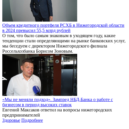
Объем кредитного портфеля РСХБ в Нижегородской области
в 2024 превысил 55,5 млрд рублей
О том, что было самым знаковым в уходящем году, какие
тенденции стали определяющими на рынке банковских услуг,
мы беседуем с директором Нижегородского филиала
Россельхозбанка Борисом Зоновым.
«Мы не меняли подход». Зампред НБД-Банка о работе с
бизнесом в период высоких ставок
Евгений Максаков ответил на вопросы нижегородских
предпринимателей
Здоровье
Подробнее