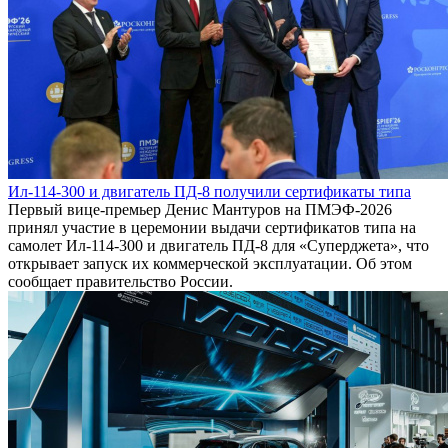
Ил-114-300 и двигатель ПД-8 получили сертификаты типа
Первый вице-премьер Денис Мантуров на ПМЭФ-2026
принял участие в церемонии выдачи сертификатов типа на
самолет Ил-114-300 и двигатель ПД-8 для «Суперджета», что
открывает запуск их коммерческой эксплуатации. Об этом
сообщает правительство России.