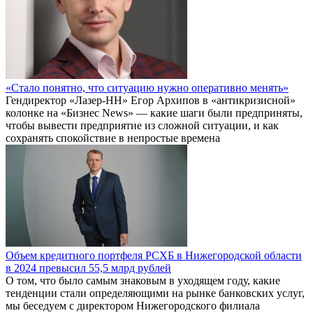
«Стало понятно, что ситуацию нужно оперативно менять»
Гендиректор «Лазер-НН» Егор Архипов в «антикризисной»
колонке на «Бизнес News» — какие шаги были предприняты,
чтобы вывести предприятие из сложной ситуации, и как
сохранять спокойствие в непростые времена
Объем кредитного портфеля РСХБ в Нижегородской области
в 2024 превысил 55,5 млрд рублей
О том, что было самым знаковым в уходящем году, какие
тенденции стали определяющими на рынке банковских услуг,
мы беседуем с директором Нижегородского филиала