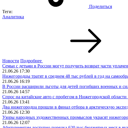
Поделиться
Теги:
Аналитика
Новости
Подробнее
Семьи с детьми в России могут получить возврат части уплач
21.06.26 17:30
Нижегородцы тратят в среднем 48 тыс рублей в год на самообр
21.06.26 16:19
В России расширили льготы для детей погибших военных и си
21.06.26 14:57
Спрос на китайские авто с пробегом в Нижегородской области
21.06.26 13:41
Два нижегородца прошли в финал отбора в арктическую эксп
21.06.26 12:30
Узоры народных художественных промыслов украсят нижегор
21.06.26 12:07
Абитуриентам доступно порядка 620 тыс бюджетных мест в вуз