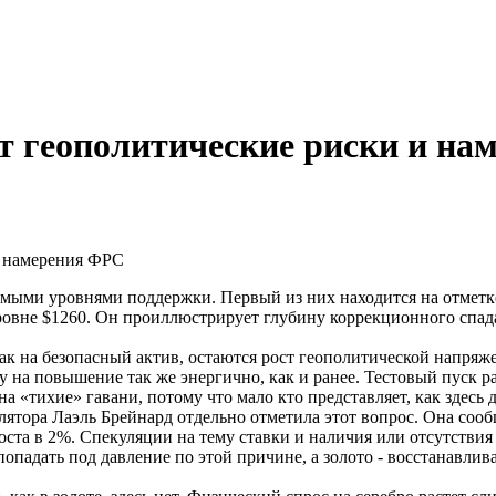
т геополитические риски и н
и намерения ФРС
имыми уровнями поддержки. Первый из них находится на отметке
уровне $1260. Он проиллюстрирует глубину коррекционного спада
как на безопасный актив, остаются рост геополитической напр
 на повышение так же энергично, как и ранее. Тестовый пуск р
«тихие» гавани, потому что мало кто представляет, как здесь да
лятора Лаэль Брейнард отдельно отметила этот вопрос. Она сооб
ста в 2%. Спекуляции на тему ставки и наличия или отсутствия
опадать под давление по этой причине, а золото - восстанавлива