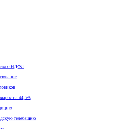
енного НДФЛ
азование
ловиков
 вырос на 44,5%
едицию
одскую телебашню
ах