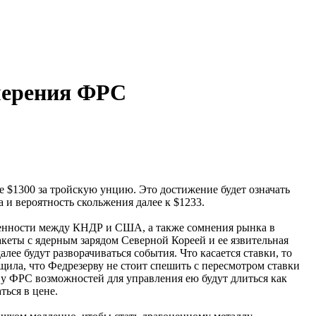
амерения ФРС
 $1300 за тройскую унцию. Это достижение будет означать
 и вероятность скольжения далее к $1233.
яженности между КНДР и США, а также сомнения рынка в
акеты с ядерным зарядом Северной Кореей и ее язвительная
лее будут разворачиваться события. Что касается ставки, то
щила, что Федрезерву не стоит спешить с пересмотром ставки
 у ФРС возможностей для управления ею будут длиться как
ться в цене.