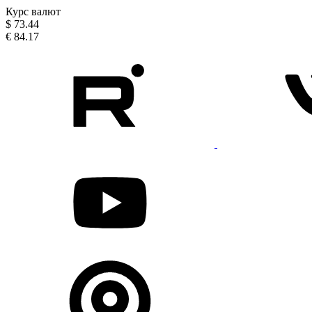
Курс валют
$
73.44
€
84.17