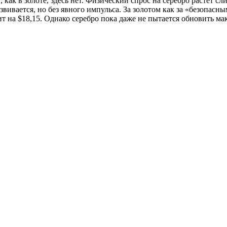
как в золоте, здесь нет. Физический спрос на серебро растет с
вается, но без явного импульса. За золотом как за «безопасным
оит на $18,15. Однако серебро пока даже не пытается обновить 