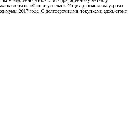
лишком медленно, чтобы стать драгоценному металлу
» активом серебро не успевает. Унция драгметалла утром в
максимумы 2017 года. С долгосрочными покупками здесь стоит