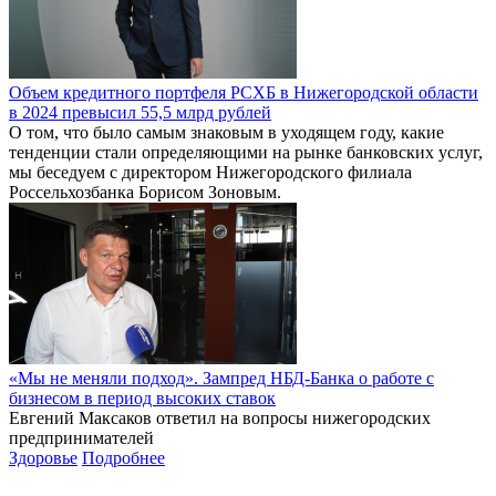
Объем кредитного портфеля РСХБ в Нижегородской области
в 2024 превысил 55,5 млрд рублей
О том, что было самым знаковым в уходящем году, какие
тенденции стали определяющими на рынке банковских услуг,
мы беседуем с директором Нижегородского филиала
Россельхозбанка Борисом Зоновым.
«Мы не меняли подход». Зампред НБД-Банка о работе с
бизнесом в период высоких ставок
Евгений Максаков ответил на вопросы нижегородских
предпринимателей
Здоровье
Подробнее