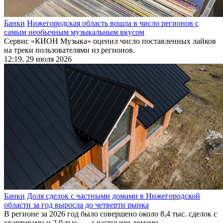
Банки
Нижегородская область вошла в число регионов с
самым необычным музыкальным вкусом
Сервис «КИОН Музыка» оценил число поставленных лайков
на треки пользователями из регионов.
12:19, 29 июля 2026
Банки
Доля сделок с частными домами в Нижегородской
области за год выросла до четверти рынка
В регионе за 2026 год было совершено около 8,4 тыс. сделок с
квартирами и 2,9 тыс. — с частными домами.