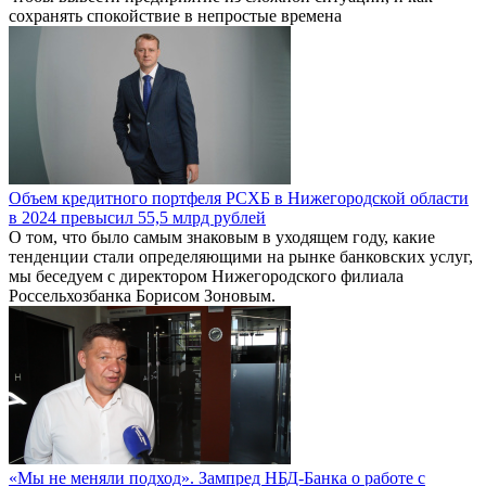
сохранять спокойствие в непростые времена
Объем кредитного портфеля РСХБ в Нижегородской области
в 2024 превысил 55,5 млрд рублей
О том, что было самым знаковым в уходящем году, какие
тенденции стали определяющими на рынке банковских услуг,
мы беседуем с директором Нижегородского филиала
Россельхозбанка Борисом Зоновым.
«Мы не меняли подход». Зампред НБД-Банка о работе с