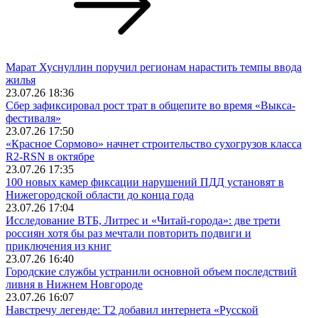
Марат Хуснуллин поручил регионам нарастить темпы ввода
жилья
23.07.26 18:36
Сбер зафиксировал рост трат в общепите во время «Выкса-
фестиваля»
23.07.26 17:50
«Красное Сормово» начнет строительство сухогрузов класса
R2-RSN в октябре
23.07.26 17:35
100 новых камер фиксации нарушений ПДД установят в
Нижегородской области до конца года
23.07.26 17:04
Исследование ВТБ, Литрес и «Читай-города»: две трети
россиян хотя бы раз мечтали повторить подвиги и
приключения из книг
23.07.26 16:40
Городские службы устранили основной объем последствий
ливня в Нижнем Новгороде
23.07.26 16:07
Навстречу легенде: Т2 добавил интернета «Русской