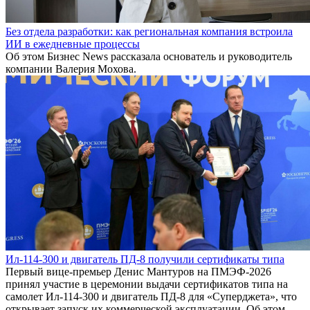
Без отдела разработки: как региональная компания встроила
ИИ в ежедневные процессы
Об этом Бизнес News рассказала основатель и руководитель
компании Валерия Мохова.
Ил-114-300 и двигатель ПД-8 получили сертификаты типа
Первый вице-премьер Денис Мантуров на ПМЭФ-2026
принял участие в церемонии выдачи сертификатов типа на
самолет Ил-114-300 и двигатель ПД-8 для «Суперджета», что
открывает запуск их коммерческой эксплуатации. Об этом