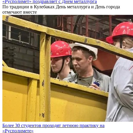
«Русполимет» поздравляет с Днем металлурга
По традиции в Кулебаках День металлурга и День города
отмечают вместе
Более 30 студентов проходят летнюю практику на
«Русполимете»