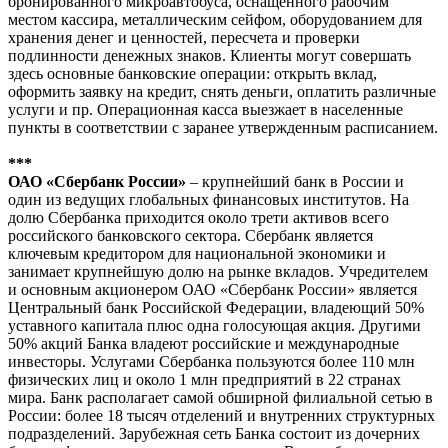
бронированного микроавтобуса, оснащенного рабочим
местом кассира, металлическим сейфом, оборудованием для
хранения денег и ценностей, пересчета и проверки
подлинности денежных знаков. Клиенты могут совершать
здесь основные банковские операции: открыть вклад,
оформить заявку на кредит, снять деньги, оплатить различные
услуги и пр. Операционная касса выезжает в населенные
пункты в соответствии с заранее утвержденным расписанием.
***
ОАО «Сбербанк России»
– крупнейший банк в России и
один из ведущих глобальных финансовых институтов. На
долю Сбербанка приходится около трети активов всего
российского банковского сектора. Сбербанк является
ключевым кредитором для национальной экономики и
занимает крупнейшую долю на рынке вкладов. Учредителем
и основным акционером ОАО «Сбербанк России» является
Центральный банк Российской Федерации, владеющий 50%
уставного капитала плюс одна голосующая акция. Другими
50% акций Банка владеют российские и международные
инвесторы. Услугами Сбербанка пользуются более 110 млн
физических лиц и около 1 млн предприятий в 22 странах
мира. Банк располагает самой обширной филиальной сетью в
России: более 18 тысяч отделений и внутренних структурных
подразделений. Зарубежная сеть Банка состоит из дочерних