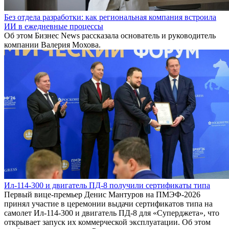
Без отдела разработки: как региональная компания встроила
ИИ в ежедневные процессы
Об этом Бизнес News рассказала основатель и руководитель
компании Валерия Мохова.
Ил-114-300 и двигатель ПД-8 получили сертификаты типа
Первый вице-премьер Денис Мантуров на ПМЭФ-2026
принял участие в церемонии выдачи сертификатов типа на
самолет Ил-114-300 и двигатель ПД-8 для «Суперджета», что
открывает запуск их коммерческой эксплуатации. Об этом