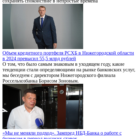
сохранять спокойствие в непростые времена
Объем кредитного портфеля РСХБ в Нижегородской области
в 2024 превысил 55,5 млрд рублей
О том, что было самым знаковым в уходящем году, какие
тенденции стали определяющими на рынке банковских услуг,
мы беседуем с директором Нижегородского филиала
Россельхозбанка Борисом Зоновым.
«Мы не меняли подход». Зампред НБД-Банка о работе с
бизнесом в период высоких ставок