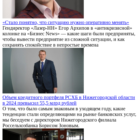
«Стало понятно, что ситуацию нужно оперативно менять»
Гендиректор «Лазер-НН» Егор Архипов в «антикризисной»
колонке на «Бизнес News» — какие шаги были предприняты,
чтобы вывести предприятие из сложной ситуации, и как
сохранять спокойствие в непростые времена
Объем кредитного портфеля РСХБ в Нижегородской области
в 2024 превысил 55,5 млрд рублей
О том, что было самым знаковым в уходящем году, какие
тенденции стали определяющими на рынке банковских услуг,
мы беседуем с директором Нижегородского филиала
Россельхозбанка Борисом Зоновым.