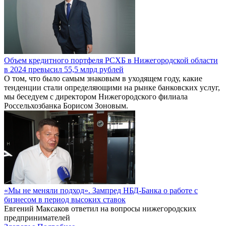
Объем кредитного портфеля РСХБ в Нижегородской области
в 2024 превысил 55,5 млрд рублей
О том, что было самым знаковым в уходящем году, какие
тенденции стали определяющими на рынке банковских услуг,
мы беседуем с директором Нижегородского филиала
Россельхозбанка Борисом Зоновым.
«Мы не меняли подход». Зампред НБД-Банка о работе с
бизнесом в период высоких ставок
Евгений Максаков ответил на вопросы нижегородских
предпринимателей