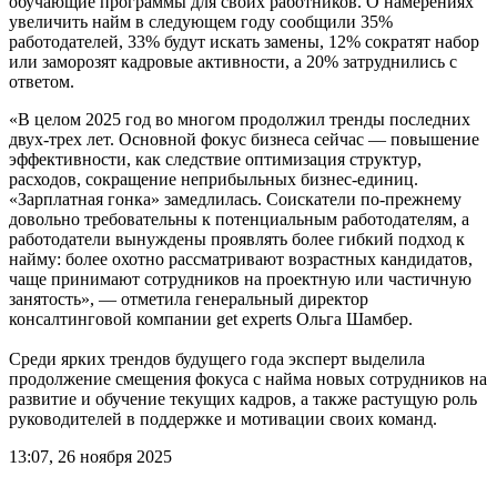
обучающие программы для своих работников. О намерениях
увеличить найм в следующем году сообщили 35%
работодателей, 33% будут искать замены, 12% сократят набор
или заморозят кадровые активности, а 20% затруднились с
ответом.
«В целом 2025 год во многом продолжил тренды последних
двух-трех лет. Основной фокус бизнеса сейчас — повышение
эффективности, как следствие оптимизация структур,
расходов, сокращение неприбыльных бизнес-единиц.
«Зарплатная гонка» замедлилась. Соискатели по-прежнему
довольно требовательны к потенциальным работодателям, а
работодатели вынуждены проявлять более гибкий подход к
найму: более охотно рассматривают возрастных кандидатов,
чаще принимают сотрудников на проектную или частичную
занятость», — отметила генеральный директор
консалтинговой компании get experts Ольга Шамбер.
Среди ярких трендов будущего года эксперт выделила
продолжение смещения фокуса с найма новых сотрудников на
развитие и обучение текущих кадров, а также растущую роль
руководителей в поддержке и мотивации своих команд.
13:07, 26 ноября 2025