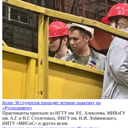
Более 30 студентов проходят летнюю практику на
«Русполимете»
Практиканты приехали из НГТУ им. Р.Е. Алексеева, МИВлГУ
им. А.Г. и Н.Г. Столетовых, ННГУ им. Н.И. Лобачевского,
НИТУ «МИСиС» и других вузов.