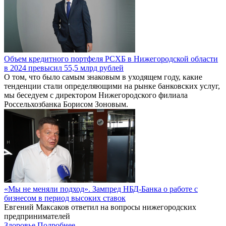
Объем кредитного портфеля РСХБ в Нижегородской области
в 2024 превысил 55,5 млрд рублей
О том, что было самым знаковым в уходящем году, какие
тенденции стали определяющими на рынке банковских услуг,
мы беседуем с директором Нижегородского филиала
Россельхозбанка Борисом Зоновым.
«Мы не меняли подход». Зампред НБД-Банка о работе с
бизнесом в период высоких ставок
Евгений Максаков ответил на вопросы нижегородских
предпринимателей
Здоровье
Подробнее