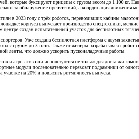
ачей, которые буксируют прицепы с грузом весом до 1 100 кг. Н
ечают за обнаружение препятствий, а координация движения ме
стили в 2023 году с трёх роботов, перевозивших кабины малото
площадке: корпуса выпускает производство спецтехники, мелкие
м центре создан испытательный участок для беспилотных тягаче
спортеров. Уже создана беспилотная платформа с двумя захват
боты с грузом до 3 тонн. Также инженеры разрабатывают робот 
тной ленты, что должно ускорить пусконаладочные работы.
тов и агрегатов они используются не только для доставки комп
ртные модули последовательно перевозят подрамники от одного
на участке на 20% и повысить ритмичность выпуска.