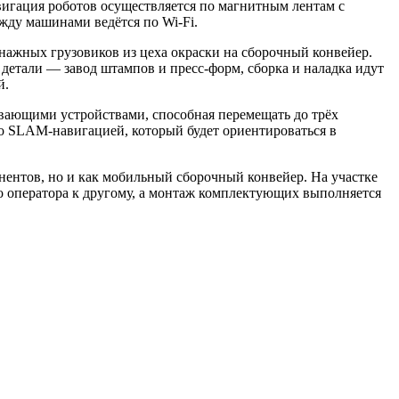
авигация роботов осуществляется по магнитным лентам с
жду машинами ведётся по Wi‑Fi.
ннажных грузовиков из цеха окраски на сборочный конвейер.
 детали — завод штампов и пресс-форм, сборка и наладка идут
й.
ывающими устройствами, способная перемещать до трёх
со SLAM-навигацией, который будет ориентироваться в
онентов, но и как мобильный сборочный конвейер. На участке
 оператора к другому, а монтаж комплектующих выполняется