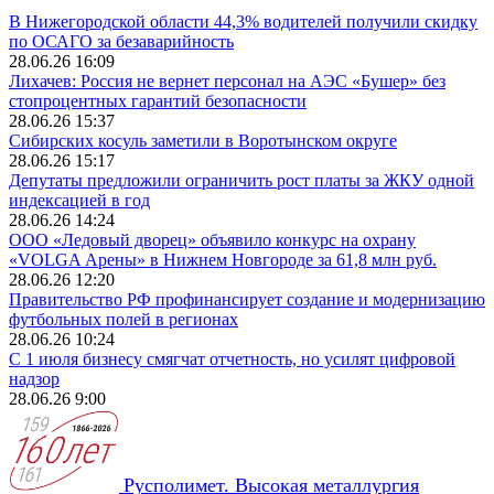
В Нижегородской области 44,3% водителей получили скидку
по ОСАГО за безаварийность
28.06.26 16:09
Лихачев: Россия не вернет персонал на АЭС «Бушер» без
стопроцентных гарантий безопасности
28.06.26 15:37
Сибирских косуль заметили в Воротынском округе
28.06.26 15:17
Депутаты предложили ограничить рост платы за ЖКУ одной
индексацией в год
28.06.26 14:24
ООО «Ледовый дворец» объявило конкурс на охрану
«VOLGA Арены» в Нижнем Новгороде за 61,8 млн руб.
28.06.26 12:20
Правительство РФ профинансирует создание и модернизацию
футбольных полей в регионах
28.06.26 10:24
С 1 июля бизнесу смягчат отчетность, но усилят цифровой
надзор
28.06.26 9:00
Русполимет. Высокая металлургия