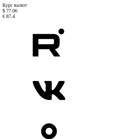
Курс валют
$
77.06
€
87.4