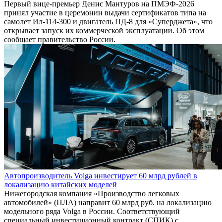
Первый вице-премьер Денис Мантуров на ПМЭФ-2026
принял участие в церемонии выдачи сертификатов типа на
самолет Ил-114-300 и двигатель ПД-8 для «Суперджета», что
открывает запуск их коммерческой эксплуатации. Об этом
сообщает правительство России.
Автопроизводитель Volga инвестирует 60 млрд рублей в
локализацию китайских моделей
Нижегородская компания «Производство легковых
автомобилей» (ПЛА) направит 60 млрд руб. на локализацию
модельного ряда Volga в России. Соответствующий
специальный инвестиционный контракт (СПИК) с