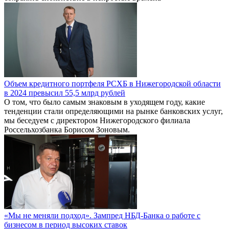
Объем кредитного портфеля РСХБ в Нижегородской области
в 2024 превысил 55,5 млрд рублей
О том, что было самым знаковым в уходящем году, какие
тенденции стали определяющими на рынке банковских услуг,
мы беседуем с директором Нижегородского филиала
Россельхозбанка Борисом Зоновым.
«Мы не меняли подход». Зампред НБД-Банка о работе с
бизнесом в период высоких ставок