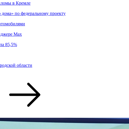
пломы в Кремле
о дома» по федеральному проекту
втомобилями
енджере Max
ла 85,5%
родской области