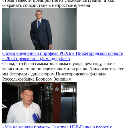
чтобы вывести предприятие из сложной ситуации, и как
сохранять спокойствие в непростые времена
Объем кредитного портфеля РСХБ в Нижегородской области
в 2024 превысил 55,5 млрд рублей
О том, что было самым знаковым в уходящем году, какие
тенденции стали определяющими на рынке банковских услуг,
мы беседуем с директором Нижегородского филиала
Россельхозбанка Борисом Зоновым.
«Мы не меняли подход». Зампред НБД-Банка о работе с