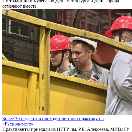
По традиции в Кулебаках День металлурга и День города
отмечают вместе
Более 30 студентов проходят летнюю практику на
«Русполимете»
Практиканты приехали из НГТУ им. Р.Е. Алексеева, МИВлГУ