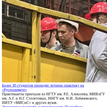
Более 30 студентов проходят летнюю практику на
«Русполимете»
Практиканты приехали из НГТУ им. Р.Е. Алексеева, МИВлГУ
им. А.Г. и Н.Г. Столетовых, ННГУ им. Н.И. Лобачевского,
НИТУ «МИСиС» и других вузов.
Экономика: выстоять и приумножить
Подробнее