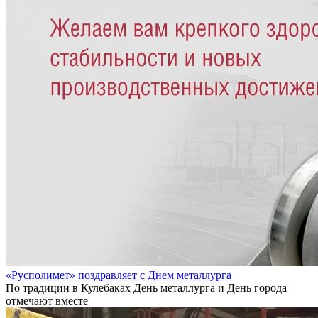
«Русполимет» поздравляет с Днем металлурга
По традиции в Кулебаках День металлурга и День города
отмечают вместе