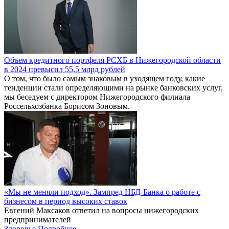
Объем кредитного портфеля РСХБ в Нижегородской области
в 2024 превысил 55,5 млрд рублей
О том, что было самым знаковым в уходящем году, какие
тенденции стали определяющими на рынке банковских услуг,
мы беседуем с директором Нижегородского филиала
Россельхозбанка Борисом Зоновым.
«Мы не меняли подход». Зампред НБД-Банка о работе с
бизнесом в период высоких ставок
Евгений Максаков ответил на вопросы нижегородских
предпринимателей
Здоровье
Подробнее