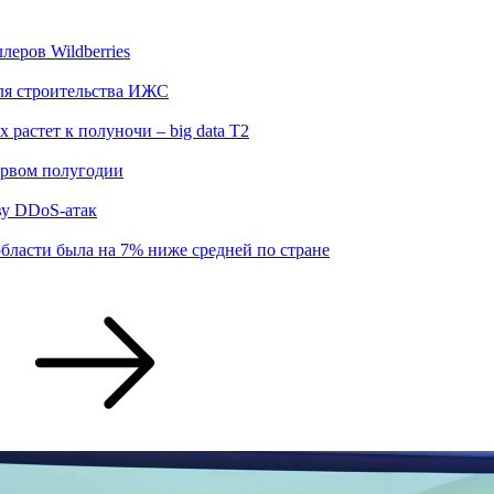
еров Wildberries
для строительства ИЖС
 растет к полуночи – big data T2
ервом полугодии
ву DDoS-атак
бласти была на 7% ниже средней по стране