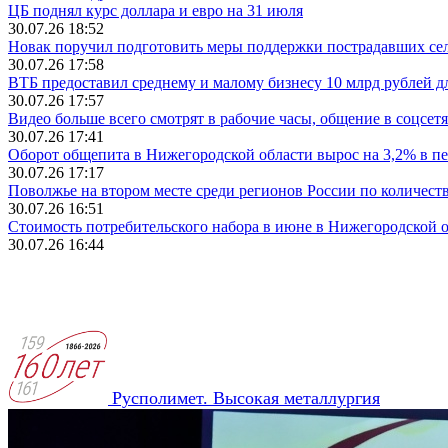
ЦБ поднял курс доллара и евро на 31 июля
30.07.26 18:52
Новак поручил подготовить меры поддержки пострадавших селл
30.07.26 17:58
ВТБ предоставил среднему и малому бизнесу 10 млрд рублей 
30.07.26 17:57
Видео больше всего смотрят в рабочие часы, общение в соцсетях
30.07.26 17:41
Оборот общепита в Нижегородской области вырос на 3,2% в п
30.07.26 17:17
Поволжье на втором месте среди регионов России по количест
30.07.26 16:51
Стоимость потребительского набора в июне в Нижегородской о
30.07.26 16:44
Русполимет. Высокая металлургия