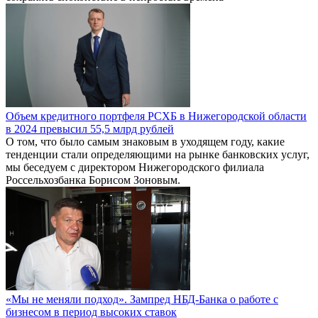
Объем кредитного портфеля РСХБ в Нижегородской области
в 2024 превысил 55,5 млрд рублей
О том, что было самым знаковым в уходящем году, какие
тенденции стали определяющими на рынке банковских услуг,
мы беседуем с директором Нижегородского филиала
Россельхозбанка Борисом Зоновым.
«Мы не меняли подход». Зампред НБД-Банка о работе с
бизнесом в период высоких ставок