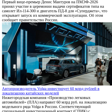
Первый вице-премьер Денис Мантуров на ПМЭФ-2026
принял участие в церемонии выдачи сертификатов типа на
самолет Ил-114-300 и двигатель ПД-8 для «Суперджета», что
открывает запуск их коммерческой эксплуатации. Об этом
сообщает правительство России.
Автопроизводитель Volga инвестирует 60 млрд рублей в
локализацию китайских моделей
Нижегородская компания «Производство легковых
автомобилей» (ПЛА) направит 60 млрд руб. на локализацию
модельного ряда Volga в России. Соответствующий
специальный инвестиционный контракт (СПИК) с