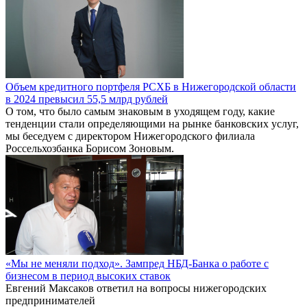
Объем кредитного портфеля РСХБ в Нижегородской области
в 2024 превысил 55,5 млрд рублей
О том, что было самым знаковым в уходящем году, какие
тенденции стали определяющими на рынке банковских услуг,
мы беседуем с директором Нижегородского филиала
Россельхозбанка Борисом Зоновым.
«Мы не меняли подход». Зампред НБД-Банка о работе с
бизнесом в период высоких ставок
Евгений Максаков ответил на вопросы нижегородских
предпринимателей