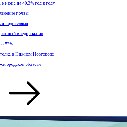
в июне на 40,3% год к году
рязнение почвы
ми водителями
иционный внедорожник
 до 53%
потолка в Нижнем Новгороде
жегородской области