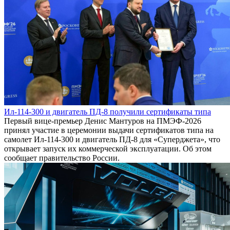
Ил-114-300 и двигатель ПД-8 получили сертификаты типа
Первый вице-премьер Денис Мантуров на ПМЭФ-2026
принял участие в церемонии выдачи сертификатов типа на
самолет Ил-114-300 и двигатель ПД-8 для «Суперджета», что
открывает запуск их коммерческой эксплуатации. Об этом
сообщает правительство России.