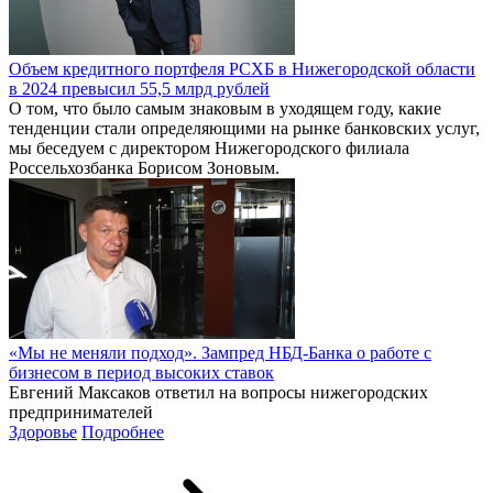
Объем кредитного портфеля РСХБ в Нижегородской области
в 2024 превысил 55,5 млрд рублей
О том, что было самым знаковым в уходящем году, какие
тенденции стали определяющими на рынке банковских услуг,
мы беседуем с директором Нижегородского филиала
Россельхозбанка Борисом Зоновым.
«Мы не меняли подход». Зампред НБД-Банка о работе с
бизнесом в период высоких ставок
Евгений Максаков ответил на вопросы нижегородских
предпринимателей
Здоровье
Подробнее