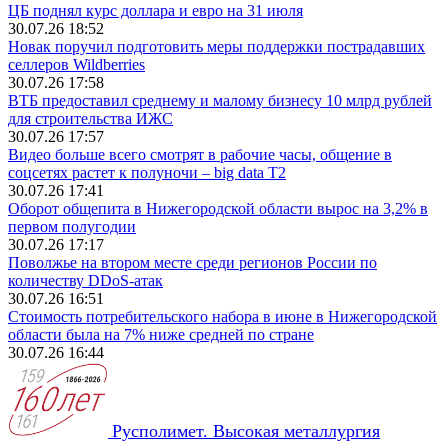
ЦБ поднял курс доллара и евро на 31 июля
30.07.26 18:52
Новак поручил подготовить меры поддержки пострадавших
селлеров Wildberries
30.07.26 17:58
ВТБ предоставил среднему и малому бизнесу 10 млрд рублей
для строительства ИЖС
30.07.26 17:57
Видео больше всего смотрят в рабочие часы, общение в
соцсетях растет к полуночи – big data T2
30.07.26 17:41
Оборот общепита в Нижегородской области вырос на 3,2% в
первом полугодии
30.07.26 17:17
Поволжье на втором месте среди регионов России по
количеству DDoS-атак
30.07.26 16:51
Стоимость потребительского набора в июне в Нижегородской
области была на 7% ниже средней по стране
30.07.26 16:44
Русполимет. Высокая металлургия