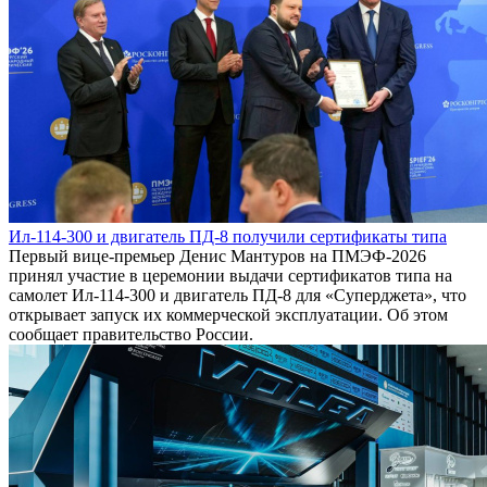
Ил-114-300 и двигатель ПД-8 получили сертификаты типа
Первый вице-премьер Денис Мантуров на ПМЭФ-2026
принял участие в церемонии выдачи сертификатов типа на
самолет Ил-114-300 и двигатель ПД-8 для «Суперджета», что
открывает запуск их коммерческой эксплуатации. Об этом
сообщает правительство России.