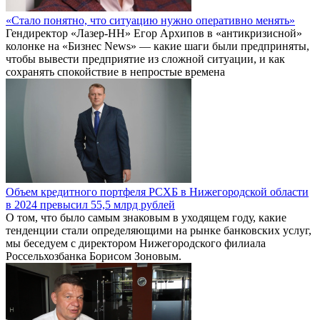
«Стало понятно, что ситуацию нужно оперативно менять»
Гендиректор «Лазер-НН» Егор Архипов в «антикризисной»
колонке на «Бизнес News» — какие шаги были предприняты,
чтобы вывести предприятие из сложной ситуации, и как
сохранять спокойствие в непростые времена
Объем кредитного портфеля РСХБ в Нижегородской области
в 2024 превысил 55,5 млрд рублей
О том, что было самым знаковым в уходящем году, какие
тенденции стали определяющими на рынке банковских услуг,
мы беседуем с директором Нижегородского филиала
Россельхозбанка Борисом Зоновым.