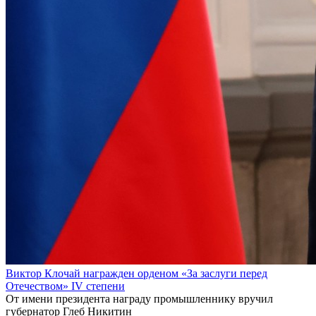
Виктор Клочай награжден орденом «За заслуги перед
Отечеством» IV степени
От имени президента награду промышленнику вручил
губернатор Глеб Никитин