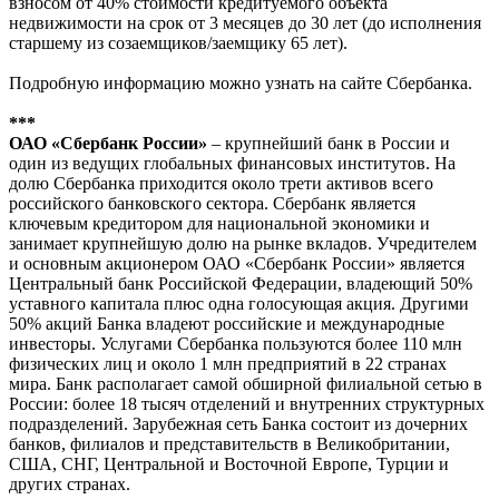
взносом от 40% стоимости кредитуемого объекта
недвижимости на срок от 3 месяцев до 30 лет (до исполнения
старшему из созаемщиков/заемщику 65 лет).
Подробную информацию можно узнать на сайте Сбербанка.
***
ОАО «Сбербанк России»
– крупнейший банк в России и
один из ведущих глобальных финансовых институтов. На
долю Сбербанка приходится около трети активов всего
российского банковского сектора. Сбербанк является
ключевым кредитором для национальной экономики и
занимает крупнейшую долю на рынке вкладов. Учредителем
и основным акционером ОАО «Сбербанк России» является
Центральный банк Российской Федерации, владеющий 50%
уставного капитала плюс одна голосующая акция. Другими
50% акций Банка владеют российские и международные
инвесторы. Услугами Сбербанка пользуются более 110 млн
физических лиц и около 1 млн предприятий в 22 странах
мира. Банк располагает самой обширной филиальной сетью в
России: более 18 тысяч отделений и внутренних структурных
подразделений. Зарубежная сеть Банка состоит из дочерних
банков, филиалов и представительств в Великобритании,
США, СНГ, Центральной и Восточной Европе, Турции и
других странах.