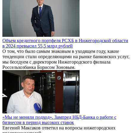
Объем кредитного портфеля РСХБ в Нижегородской области
в 2024 превысил 55,5 млрд рублей
О том, что было самым знаковым в уходящем году, какие
тенденции стали определяющими на рынке банковских услуг,
мы беседуем с директором Нижегородского филиала
Россельхозбанка Борисом Зоновым.
«Мы не меняли подход». Зампред НБД-Банка о работе с
бизнесом в период высоких ставок
Евгений Максаков ответил на вопросы нижегородских