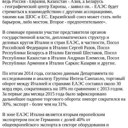
ведь Россия - Евразия, Казахстан - Азия, а Беларусь
- географический центр Европы, - заявил он. - ЕАЭС будет
стремиться к взаимодействию с другими ассоциациями,
такими как ШОС и ЕС. Евразийский союз может стать либо
барьером, либо мостом. Второе - предпочтительнее».
В семинаре приняли участие представители органов
государственной власти, дипломатических структур и
деловых кругов Италии и стран ЕАЭС, в частности, Посол
Российской Федерации в Италии Сергей Разов, Посол
Республики Беларусь в Италии Евгений Шестаков, Посол
Республики Казахстан в Италии Андриан Елемесов, Посол
Республики Армения в Италии Саркис Казарян и другие.
По итогам 2014 года, согласно данным Департамента по
исследованиям и анализу Группы Интеза Санпаоло, торговый
оборот между Италией и странами ЕАЭС составил около 30
млрд евро, сократившись на 18% по сравнению с 2013 годом.
За первые два месяца 2015 года было зафиксировано
дальнейшее падение торгового оборота: импорт сократился на
30%, экспорт - более чем на 31%.
В зоне ЕАЭС Италия является вторым европейским
экспортером после Германии с долей 40% от
общеевропейского экспорта в секторе оборудования и