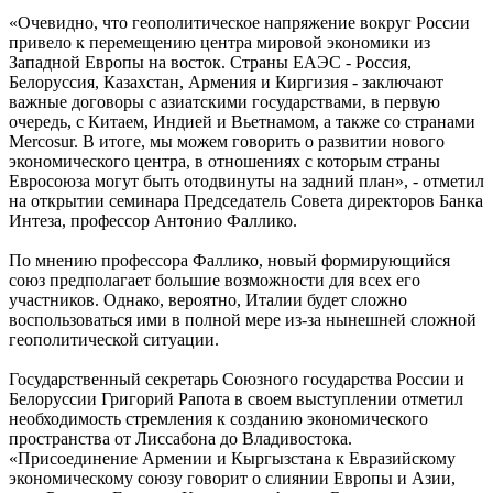
«Очевидно, что геополитическое напряжение вокруг России
привело к перемещению центра мировой экономики из
Западной Европы на восток. Страны ЕАЭС - Россия,
Белоруссия, Казахстан, Армения и Киргизия - заключают
важные договоры с азиатскими государствами, в первую
очередь, с Китаем, Индией и Вьетнамом, а также со странами
Mercosur. В итоге, мы можем говорить о развитии нового
экономического центра, в отношениях с которым страны
Евросоюза могут быть отодвинуты на задний план», - отметил
на открытии семинара Председатель Совета директоров Банка
Интеза, профессор Антонио Фаллико.
По мнению профессора Фаллико, новый формирующийся
союз предполагает большие возможности для всех его
участников. Однако, вероятно, Италии будет сложно
воспользоваться ими в полной мере из-за нынешней сложной
геополитической ситуации.
Государственный секретарь Союзного государства России и
Белоруссии Григорий Рапота в своем выступлении отметил
необходимость стремления к созданию экономического
пространства от Лиссабона до Владивостока.
«Присоединение Армении и Кыргызстана к Евразийскому
экономическому союзу говорит о слиянии Европы и Азии,