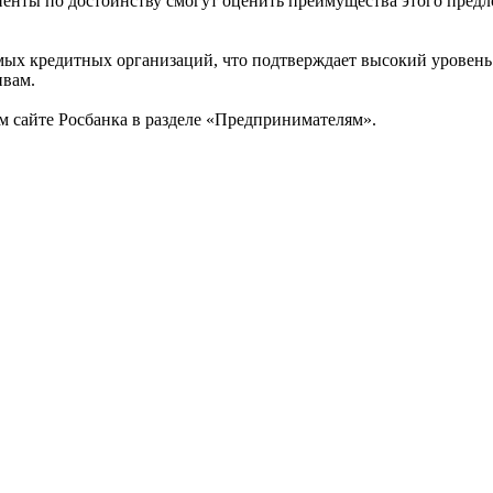
енты по достоинству смогут оценить преимущества этого предл
мых кредитных организаций, что подтверждает высокий уровень
ивам.
м сайте Росбанка в разделе «Предпринимателям».