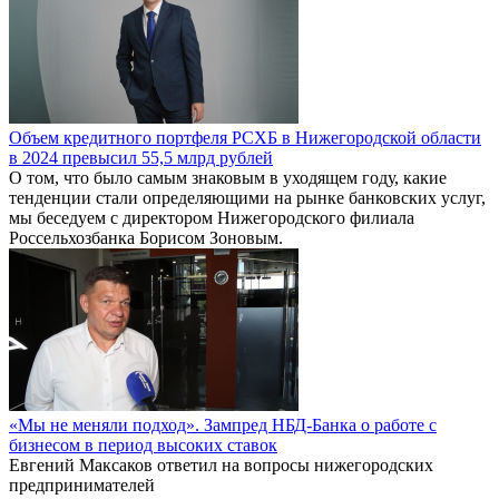
Объем кредитного портфеля РСХБ в Нижегородской области
в 2024 превысил 55,5 млрд рублей
О том, что было самым знаковым в уходящем году, какие
тенденции стали определяющими на рынке банковских услуг,
мы беседуем с директором Нижегородского филиала
Россельхозбанка Борисом Зоновым.
«Мы не меняли подход». Зампред НБД-Банка о работе с
бизнесом в период высоких ставок
Евгений Максаков ответил на вопросы нижегородских
предпринимателей