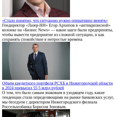
«Стало понятно, что ситуацию нужно оперативно менять»
Гендиректор «Лазер-НН» Егор Архипов в «антикризисной»
колонке на «Бизнес News» — какие шаги были предприняты,
чтобы вывести предприятие из сложной ситуации, и как
сохранять спокойствие в непростые времена
Объем кредитного портфеля РСХБ в Нижегородской области
в 2024 превысил 55,5 млрд рублей
О том, что было самым знаковым в уходящем году, какие
тенденции стали определяющими на рынке банковских услуг,
мы беседуем с директором Нижегородского филиала
Россельхозбанка Борисом Зоновым.