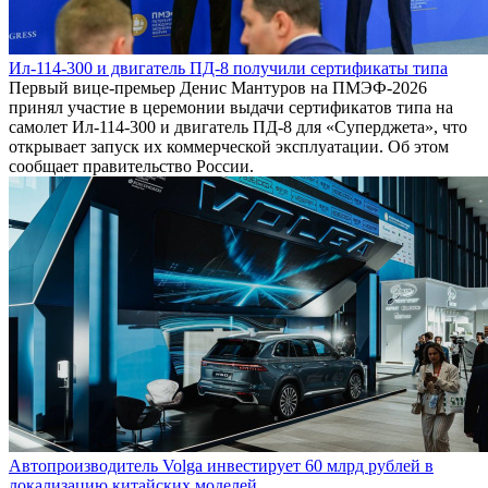
Ил-114-300 и двигатель ПД-8 получили сертификаты типа
Первый вице-премьер Денис Мантуров на ПМЭФ-2026
принял участие в церемонии выдачи сертификатов типа на
самолет Ил-114-300 и двигатель ПД-8 для «Суперджета», что
открывает запуск их коммерческой эксплуатации. Об этом
сообщает правительство России.
Автопроизводитель Volga инвестирует 60 млрд рублей в
локализацию китайских моделей