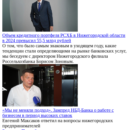
Объем кредитного портфеля РСХБ в Нижегородской области
в 2024 превысил 55,5 млрд рублей
О том, что было самым знаковым в уходящем году, какие
тенденции стали определяющими на рынке банковских услуг,
мы беседуем с директором Нижегородского филиала
Россельхозбанка Борисом Зоновым.
«Мы не меняли подход». Зампред НБД-Банка о работе с
бизнесом в период высоких ставок
Евгений Максаков ответил на вопросы нижегородских
предпринимателей