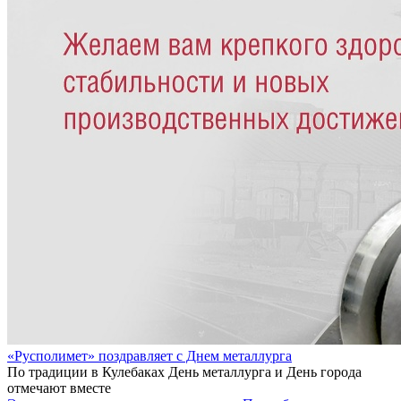
«Русполимет» поздравляет с Днем металлурга
По традиции в Кулебаках День металлурга и День города
отмечают вместе