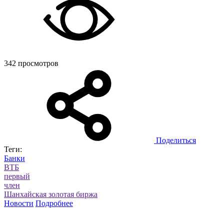
342 просмотров
Поделиться
Теги:
Банки
ВТБ
первый
член
Шанхайская золотая биржа
Новости
Подробнее