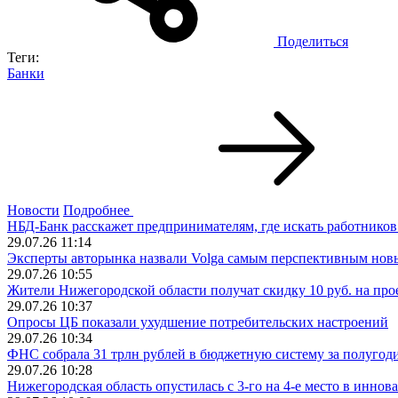
Поделиться
Теги:
Банки
Новости
Подробнее
НБД-Банк расскажет предпринимателям, где искать работников
29.07.26 11:14
Эксперты авторынка назвали Volga самым перспективным нов
29.07.26 10:55
Жители Нижегородской области получат скидку 10 руб. на про
29.07.26 10:37
Опросы ЦБ показали ухудшение потребительских настроений
29.07.26 10:34
ФНС собрала 31 трлн рублей в бюджетную систему за полугод
29.07.26 10:28
Нижегородская область опустилась с 3-го на 4-е место в инно