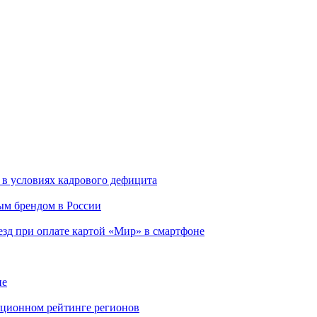
 в условиях кадрового дефицита
ым брендом в России
езд при оплате картой «Мир» в смартфоне
ие
вационном рейтинге регионов