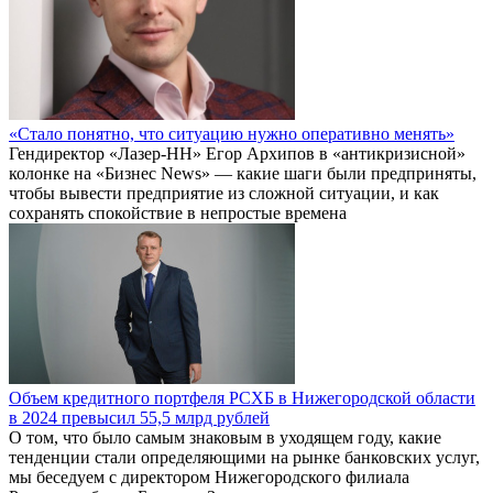
«Стало понятно, что ситуацию нужно оперативно менять»
Гендиректор «Лазер-НН» Егор Архипов в «антикризисной»
колонке на «Бизнес News» — какие шаги были предприняты,
чтобы вывести предприятие из сложной ситуации, и как
сохранять спокойствие в непростые времена
Объем кредитного портфеля РСХБ в Нижегородской области
в 2024 превысил 55,5 млрд рублей
О том, что было самым знаковым в уходящем году, какие
тенденции стали определяющими на рынке банковских услуг,
мы беседуем с директором Нижегородского филиала