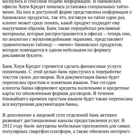
коснулось и способов подачи информации. В банковских
офисах Хоум Кредит началась установка специальных табло-
меню. На них в доступной форме представлена информация о
банковских продуктах, так что, взглянув на табло один раз,
клиент может сразу понять, какой продукт подходит ему
наилучшим образом. Банк также переработал рекламные
материалы, которые распространяются в офисах – теперь они,
по аналогии с мультимедийными экранами, представляют
сравнительную таблицу – «меню» банковских продуктов,
которое помещается в одном небольшом по формату
рекламном буклете.
Банк Хоум Кредит стремится сделать финансовые услуги
понятными. С этой целью банк приступил к переработке
текстов своих договоров. Вся документация банка будет
переписана простым и понятным языком. Уже сегодня
клиенты банка оформляют кредиты наличными и кредитные
карты по обновленным формам договоров. В течение
ближайшего времени простым языком будет также переписана
вся внутренняя документация банка.
В дополнение к широкой сети отделений банк активно
развивает дистанционные каналы предоставления услуг. В
2012 году были запущены мобильные приложения для самых
популярных смартфон-платформ, а также обновлен интернет-