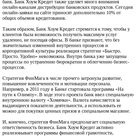
банк. Банк Хоум Кредит также уделяет много внимания
онлайн-каналам дистрибуции банковских продуктов. Сегодня
онлайн-заявки на сайте приносят дополнительно 10% от
общих объемов кредитования.
Таким образом, Банк Хоум Кредит стремится к тому, чтобы у
клиентов была возможность получить максимум услуг
удаленно, не посещая офисы. В банке признают, что без
значительных изменений внутренних процессов и
корпоративной культуры реализация стратегии «Быстро.
Просто. Удобно» невозможна. Внутри банка уже запущены
процессы по устранению бюрократии и облегчению бизнес-
процессов.
Стратегия ФинМага в числе прочего затронула развитие,
повышение вовлеченности и мотивации персонала.
Например, в 2011 году в Банке стартовала программа «На
пути к Олимпу». В ходе этого проекта банк ввел специальную
внутреннюю валюту «Хомячки». Валюта начисляется за
выдающиеся показатели деятельности, а использовать ее
можно для покупки ценных призов в специальном магазине.
И, конечно, стратегия ФинМага предполагает социальную
ответственность бизнеса. Банк Хоум Кредит активно
реализовывает программы финансовой грамотности,