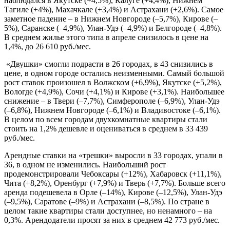
наблюдался в Якутске (+4,5%), Калуге (+4,4%), Нижнем
Тагиле (+4%), Махачкале (+3,4%) и Астрахани (+2,6%). Самое
заметное падение – в Нижнем Новгороде (–5,7%), Кирове (–
5%), Саранске (–4,9%), Улан-Удэ (–4,9%) и Белгороде (–4,8%).
В среднем жилье этого типа в апреле снизилось в цене на
1,4%, до 26 610 руб./мес.
«Двушки» смогли подрасти в 26 городах, в 43 снизились в
цене, в одном городе остались неизменными. Самый большой
рост ставок произошел в Волжском (+6,9%), Якутске (+5,2%),
Вологде (+4,9%), Сочи (+4,1%) и Кирове (+3,1%). Наибольшее
снижение – в Твери (–7,7%), Симферополе (–6,9%), Улан-Удэ
(–6,8%), Нижнем Новгороде (–6,1%) и Владивостоке (–6,1%).
В целом по всем городам двухкомнатные квартиры стали
стоить на 1,2% дешевле и оцениваться в среднем в 33 439
руб./мес.
Арендные ставки на «трешки» выросли в 33 городах, упали в
36, в одном не изменились. Наибольший рост
продемонстрировали Чебоксары (+12%), Хабаровск (+11,1%),
Чита (+8,2%), Оренбург (+7,9%) и Тверь (+7,7%). Больше всего
аренда подешевела в Орле (–14%), Кирове (–12,5%), Улан-Удэ
(–9,5%), Саратове (–9%) и Астрахани (–8,5%). По стране в
целом такие квартиры стали доступнее, но ненамного – на
0,3%. Арендодатели просят за них в среднем 42 773 руб./мес.