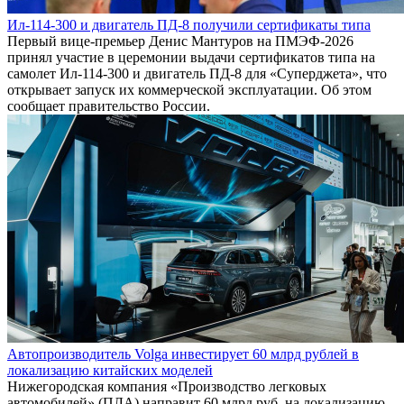
Ил-114-300 и двигатель ПД-8 получили сертификаты типа
Первый вице-премьер Денис Мантуров на ПМЭФ-2026
принял участие в церемонии выдачи сертификатов типа на
самолет Ил-114-300 и двигатель ПД-8 для «Суперджета», что
открывает запуск их коммерческой эксплуатации. Об этом
сообщает правительство России.
Автопроизводитель Volga инвестирует 60 млрд рублей в
локализацию китайских моделей
Нижегородская компания «Производство легковых
автомобилей» (ПЛА) направит 60 млрд руб. на локализацию