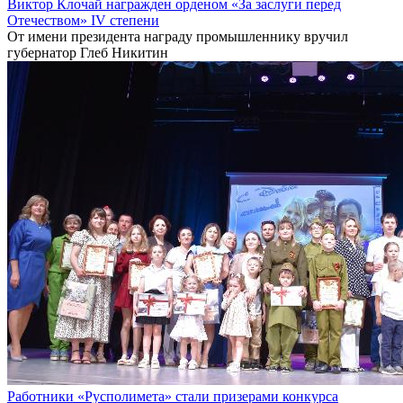
Виктор Клочай награжден орденом «За заслуги перед
Отечеством» IV степени
От имени президента награду промышленнику вручил
губернатор Глеб Никитин
Работники «Русполимета» стали призерами конкурса