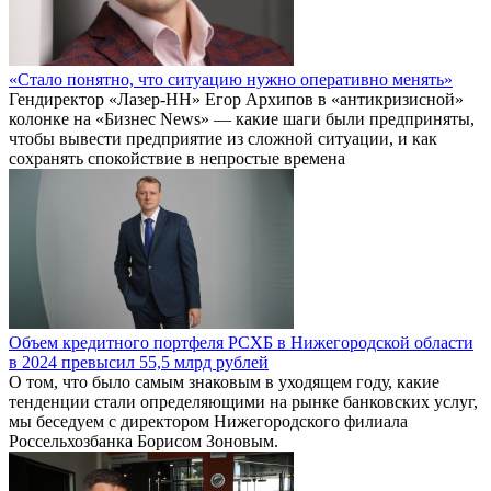
«Стало понятно, что ситуацию нужно оперативно менять»
Гендиректор «Лазер-НН» Егор Архипов в «антикризисной»
колонке на «Бизнес News» — какие шаги были предприняты,
чтобы вывести предприятие из сложной ситуации, и как
сохранять спокойствие в непростые времена
Объем кредитного портфеля РСХБ в Нижегородской области
в 2024 превысил 55,5 млрд рублей
О том, что было самым знаковым в уходящем году, какие
тенденции стали определяющими на рынке банковских услуг,
мы беседуем с директором Нижегородского филиала
Россельхозбанка Борисом Зоновым.