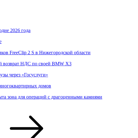
одие 2026 года
е
ов FreeClip 2 S в Нижегородской области
ый возврат НДС по своей BMW X3
вузы через «Госуслуги»
 многоквартирных домов
та зона для операций с драгоценными камнями