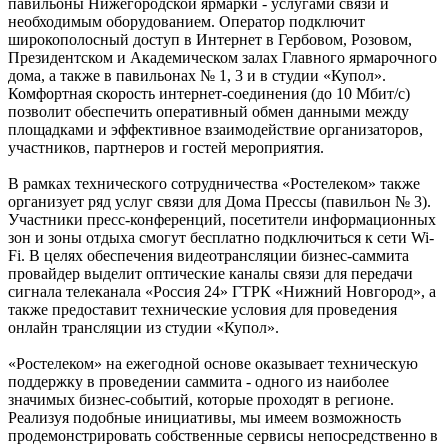
павильоны Нижегородской ярмарки - услугами связи и
необходимым оборудованием. Оператор подключит
широкополосный доступ в Интернет в Гербовом, Розовом,
Президентском и Академическом залах Главного ярмарочного
дома, а также в павильонах № 1, 3 и в студии «Купол».
Комфортная скорость интернет-соединения (до 10 Мбит/с)
позволит обеспечить оперативный обмен данными между
площадками и эффективное взаимодействие организаторов,
участников, партнеров и гостей мероприятия.
В рамках технического сотрудничества «Ростелеком» также
организует ряд услуг связи для Дома Прессы (павильон № 3).
Участники пресс-конференций, посетители информационных
зон и зоны отдыха смогут бесплатно подключиться к сети Wi-
Fi. В целях обеспечения видеотрансляции бизнес-саммита
провайдер выделит оптические каналы связи для передачи
сигнала телеканала «Россия 24» ГТРК «Нижний Новгород», а
также предоставит технические условия для проведения
онлайн трансляции из студии «Купол».
«Ростелеком» на ежегодной основе оказывает техническую
поддержку в проведении саммита - одного из наиболее
значимых бизнес-событий, которые проходят в регионе.
Реализуя подобные инициативы, мы имеем возможность
продемонстрировать собственные сервисы непосредственно в