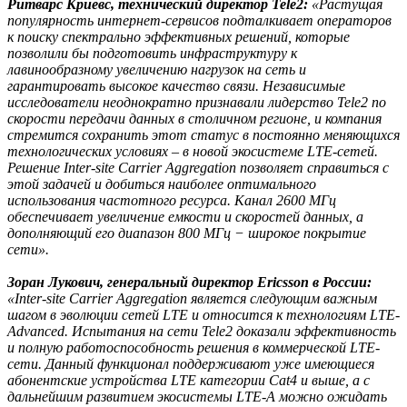
Ритварс Криевс, технический директор Tele2:
«Растущая
популярность интернет-сервисов подталкивает операторов
к поиску спектрально эффективных решений, которые
позволили бы подготовить инфраструктуру к
лавинообразному увеличению нагрузок на сеть и
гарантировать высокое качество связи. Независимые
исследователи неоднократно признавали лидерство Tele2 по
скорости передачи данных в столичном регионе, и компания
стремится сохранить этот статус в постоянно меняющихся
технологических условиях – в новой экосистеме LTE-сетей.
Решение Inter-site Carrier Aggregation позволяет справиться с
этой задачей и добиться наиболее оптимального
использования частотного ресурса. Канал 2600 МГц
обеспечивает увеличение емкости и скоростей данных, а
дополняющий его диапазон 800 МГц − широкое покрытие
сети».
Зоран Лукович, генеральный директор Ericsson в России:
«Inter-site Carrier Aggregation является следующим важным
шагом в эволюции сетей LTE и относится к технологиям LTE-
Advanced. Испытания на сети Tele2 доказали эффективность
и полную работоспособность решения в коммерческой LTE-
сети. Данный функционал поддерживают уже имеющиеся
абонентские устройства LTE категории Cat4 и выше, а с
дальнейшим развитием экосистемы LTE-A можно ожидать