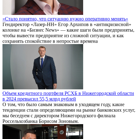
«Стало понятно, что ситуацию нужно оперативно менять»
Гендиректор «Лазер-НН» Егор Архипов в «антикризисной»
колонке на «Бизнес News» — какие шаги были предприняты,
чтобы вывести предприятие из сложной ситуации, и как
сохранять спокойствие в непростые времена
Объем кредитного портфеля РСХБ в Нижегородской области
в 2024 превысил 55,5 млрд рублей
О том, что было самым знаковым в уходящем году, какие
тенденции стали определяющими на рынке банковских услуг,
мы беседуем с директором Нижегородского филиала
Россельхозбанка Борисом Зоновым.