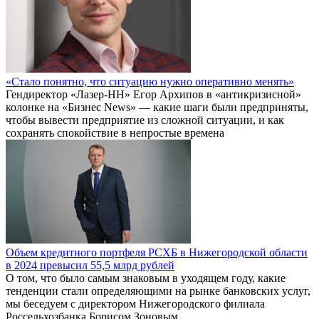
«Стало понятно, что ситуацию нужно оперативно менять»
Гендиректор «Лазер-НН» Егор Архипов в «антикризисной»
колонке на «Бизнес News» — какие шаги были предприняты,
чтобы вывести предприятие из сложной ситуации, и как
сохранять спокойствие в непростые времена
Объем кредитного портфеля РСХБ в Нижегородской области
в 2024 превысил 55,5 млрд рублей
О том, что было самым знаковым в уходящем году, какие
тенденции стали определяющими на рынке банковских услуг,
мы беседуем с директором Нижегородского филиала
Россельхозбанка Борисом Зоновым.