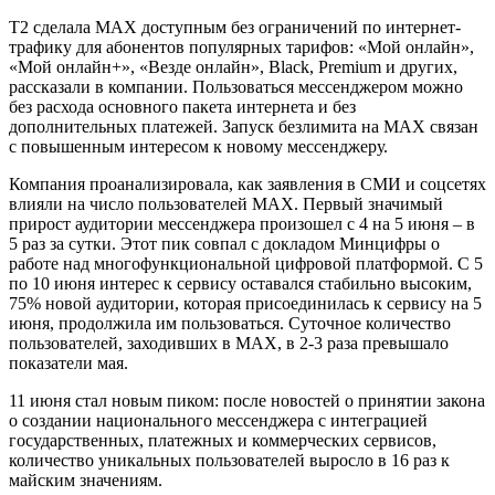
Т2 сделала MAX доступным без ограничений по интернет-
трафику для абонентов популярных тарифов: «Мой онлайн»,
«Мой онлайн+», «Везде онлайн», Black, Premium и других,
рассказали в компании. Пользоваться мессенджером можно
без расхода основного пакета интернета и без
дополнительных платежей. Запуск безлимита на MAX связан
с повышенным интересом к новому мессенджеру.
Компания проанализировала, как заявления в СМИ и соцсетях
влияли на число пользователей MAX. Первый значимый
прирост аудитории мессенджера произошел с 4 на 5 июня – в
5 раз за сутки. Этот пик совпал с докладом Минцифры о
работе над многофункциональной цифровой платформой. С 5
по 10 июня интерес к сервису оставался стабильно высоким,
75% новой аудитории, которая присоединилась к сервису на 5
июня, продолжила им пользоваться. Суточное количество
пользователей, заходивших в MAX, в 2-3 раза превышало
показатели мая.
11 июня стал новым пиком: после новостей о принятии закона
о создании национального мессенджера с интеграцией
государственных, платежных и коммерческих сервисов,
количество уникальных пользователей выросло в 16 раз к
майским значениям.