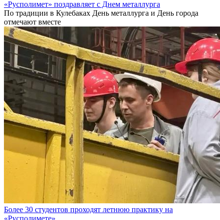
«Русполимет» поздравляет с Днем металлурга
По традиции в Кулебаках День металлурга и День города
отмечают вместе
Более 30 студентов проходят летнюю практику на
«Русполимете»