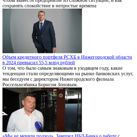
чтобы вывести предприятие из сложной ситуации, и как
сохранять спокойствие в непростые времена
Объем кредитного портфеля РСХБ в Нижегородской области
в 2024 превысил 55,5 млрд рублей
О том, что было самым знаковым в уходящем году, какие
тенденции стали определяющими на рынке банковских услуг,
мы беседуем с директором Нижегородского филиала
Россельхозбанка Борисом Зоновым.
«Мы не меняли подход». Зампред НБД-Банка о работе с