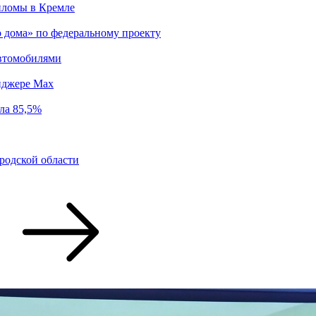
пломы в Кремле
о дома» по федеральному проекту
втомобилями
енджере Max
ла 85,5%
родской области