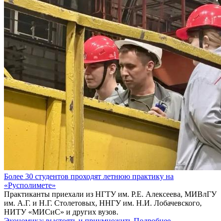
Более 30 студентов проходят летнюю практику на
«Русполимете»
Практиканты приехали из НГТУ им. Р.Е. Алексеева, МИВлГУ
им. А.Г. и Н.Г. Столетовых, ННГУ им. Н.И. Лобачевского,
НИТУ «МИСиС» и других вузов.
Экономика: выстоять и приумножить
Подробнее