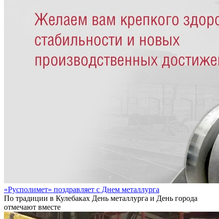
«Русполимет» поздравляет с Днем металлурга
По традиции в Кулебаках День металлурга и День города
отмечают вместе