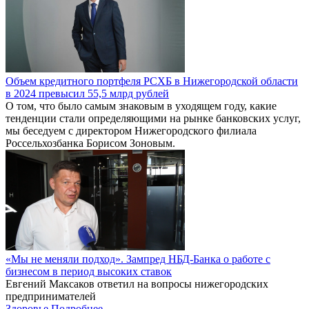
Объем кредитного портфеля РСХБ в Нижегородской области
в 2024 превысил 55,5 млрд рублей
О том, что было самым знаковым в уходящем году, какие
тенденции стали определяющими на рынке банковских услуг,
мы беседуем с директором Нижегородского филиала
Россельхозбанка Борисом Зоновым.
«Мы не меняли подход». Зампред НБД-Банка о работе с
бизнесом в период высоких ставок
Евгений Максаков ответил на вопросы нижегородских
предпринимателей
Здоровье
Подробнее